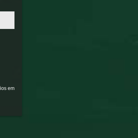
fios em