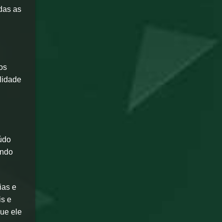
das as
os
lidade
eúdo
indo
ias e
is e
ue ele