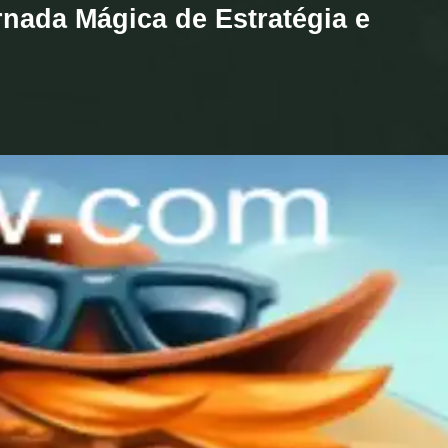
nada Mágica de Estratégia e