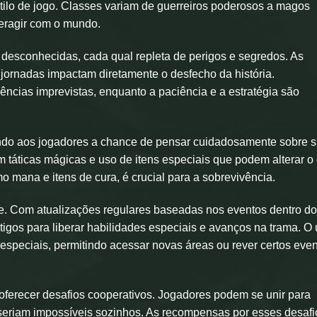
ilo de jogo. Classes variam de guerreiros poderosos a magos
teragir com o mundo.
 desconhecidas, cada qual repleta de perigos e segredos. As
jornadas impactam diretamente o desfecho da história.
cias imprevistas, enquanto a paciência e a estratégia são
ndo aos jogadores a chance de pensar cuidadosamente sobre 
m táticas mágicas e uso de itens especiais que podem alterar 
o mana e itens de cura, é crucial para a sobrevivência.
. Com atualizações regulares baseadas nos eventos dentro do
tigos para liberar habilidades especiais e avanços na trama. O
 especiais, permitindo acessar novas áreas ou rever certos eve
erecer desafios cooperativos. Jogadores podem se unir para
e seriam impossíveis sozinhos. As recompensas por esses desafi