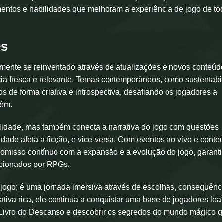
amentos e habilidades que melhoram a experiência de jogo de to
es
mente se reinventado através de atualizações e novos conteúd
cia fresca e relevante. Temas contemporâneos, como sustentabi
s de forma criativa e introspectiva, desafiando os jogadores a
lém.
lidade, mas também conecta a narrativa do jogo com questões
dade afeta a ficção, e vice-versa. Com eventos ao vivo e cont
misso contínuo com a expansão e a evolução do jogo, garant
icionados por RPGs.
jogo; é uma jornada imersiva através de escolhas, consequênc
iva rica, ele continua a conquistar uma base de jogadores lea
 Livro do Descanso e descobrir os segredos do mundo mágico q