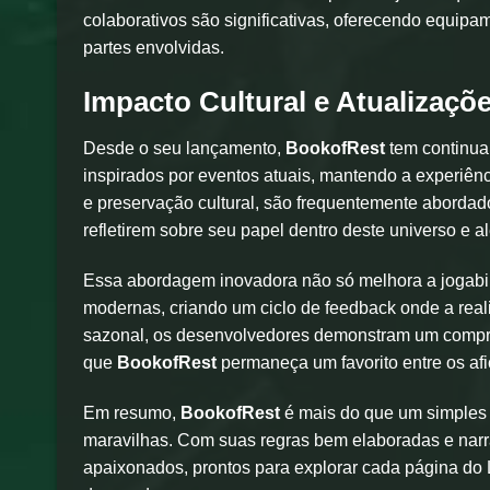
colaborativos são significativas, oferecendo equip
partes envolvidas.
Impacto Cultural e Atualizaçõ
Desde o seu lançamento,
BookofRest
tem continua
inspirados por eventos atuais, mantendo a experiên
e preservação cultural, são frequentemente abordado
refletirem sobre seu papel dentro deste universo e a
Essa abordagem inovadora não só melhora a jogabi
modernas, criando um ciclo de feedback onde a reali
sazonal, os desenvolvedores demonstram um compro
que
BookofRest
permaneça um favorito entre os af
Em resumo,
BookofRest
é mais do que um simples 
maravilhas. Com suas regras bem elaboradas e narrat
apaixonados, prontos para explorar cada página do