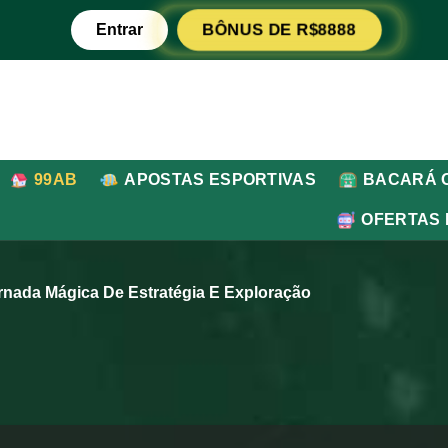
BÔNUS DE R$8888
Entrar
99AB
APOSTAS ESPORTIVAS
BACARÁ 
OFERTAS 
nada Mágica De Estratégia E Exploração