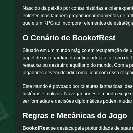
Nascido da paixão por contar histórias e criar experi
entreter, mas também proporcionar momentos de refl
que é um RPG ao incorporar elementos de estratégi
O Cenário de BookofRest
Situado em um mundo mágico em recuperação de um
papel de um guardião do antigo artefato, o Livro do
restaurar ou destruir o equilíbrio do mundo. Com a 
jogadores devem decidir como lidar com essa resp
Este mundo é povoado por criaturas fantásticas, des
histórias e motivos. Navegar por este mundo exige 
ser formadas e decisões diplomáticas podem mudar 
Regras e Mecânicas do Jogo
BookofRest
se destaca pela profundidade de suas