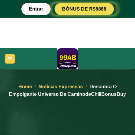
Ir
Entrar
BÔNUS DE R$8888
para
o
conteúdo
Home
/
Notícias Expressas
/
Descubra O
Empolgante Universo De CaminodeChiliBonusBuy