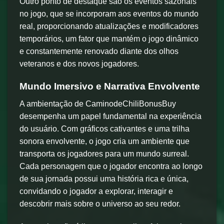
Outro ponto de destaque são os eventos sazonais
no jogo, que se incorporam aos eventos do mundo
real, proporcionando atualizações e modificadores
temporários, um fator que mantém o jogo dinâmico
e constantemente renovado diante dos olhos
veteranos e dos novos jogadores.
Mundo Imersivo e Narrativa Envolvente
A ambientação de CaminodeChiliBonusBuy
desempenha um papel fundamental na experiência
do usuário. Com gráficos cativantes e uma trilha
sonora envolvente, o jogo cria um ambiente que
transporta os jogadores para um mundo surreal.
Cada personagem que o jogador encontra ao longo
de sua jornada possui uma história rica e única,
convidando o jogador a explorar, interagir e
descobrir mais sobre o universo ao seu redor.