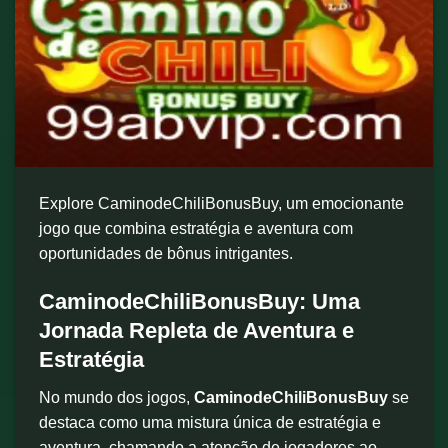
Explore CaminodeChiliBonusBuy, um emocionante
jogo que combina estratégia e aventura com
oportunidades de bônus intrigantes.
CaminodeChiliBonusBuy: Uma
Jornada Repleta de Aventura e
Estratégia
No mundo dos jogos,
CaminodeChiliBonusBuy
se
destaca como uma mistura única de estratégia e
aventura, chamando a atenção de jogadores ao