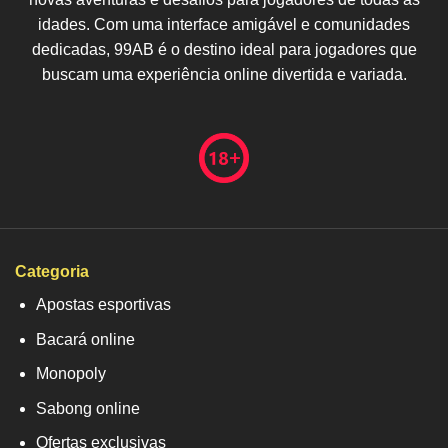
idades. Com uma interface amigável e comunidades
dedicadas, 99AB é o destino ideal para jogadores que
buscam uma experiência online divertida e variada.
Categoria
Apostas esportivas
Bacará online
Monopoly
Sabong online
Ofertas exclusivas