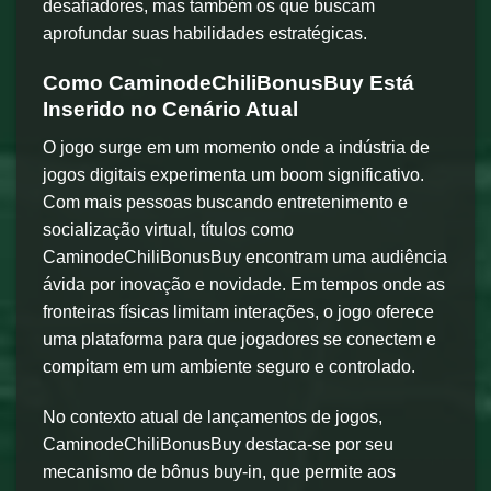
desafiadores, mas também os que buscam
aprofundar suas habilidades estratégicas.
Como CaminodeChiliBonusBuy Está
Inserido no Cenário Atual
O jogo surge em um momento onde a indústria de
jogos digitais experimenta um boom significativo.
Com mais pessoas buscando entretenimento e
socialização virtual, títulos como
CaminodeChiliBonusBuy encontram uma audiência
ávida por inovação e novidade. Em tempos onde as
fronteiras físicas limitam interações, o jogo oferece
uma plataforma para que jogadores se conectem e
compitam em um ambiente seguro e controlado.
No contexto atual de lançamentos de jogos,
CaminodeChiliBonusBuy destaca-se por seu
mecanismo de bônus buy-in, que permite aos