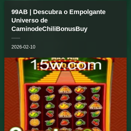
99AB | Descubra o Empolgante
Universo de
CaminodeChiliBonusBuy
2026-02-10