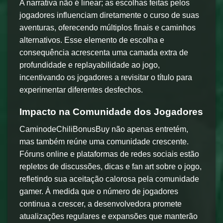
A narrativa não é linear; as escolhas feitas pelos
jogadores influenciam diretamente o curso de suas
aventuras, oferecendo múltiplos finais e caminhos
alternativos. Esse elemento de escolha e
consequência acrescenta uma camada extra de
profundidade e replayabilidade ao jogo,
incentivando os jogadores a revisitar o título para
experimentar diferentes desfechos.
Impacto na Comunidade dos Jogadores
CaminodeChiliBonusBuy não apenas entretém,
mas também reúne uma comunidade crescente.
Fóruns online e plataformas de redes sociais estão
repletos de discussões, dicas e fan art sobre o jogo,
refletindo sua aceitação calorosa pela comunidade
gamer. À medida que o número de jogadores
continua a crescer, a desenvolvedora promete
atualizações regulares e expansões que manterão