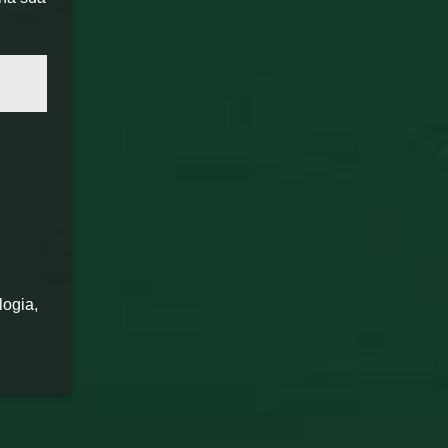
logia,