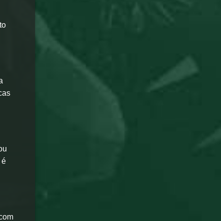
to
a
cas
ou
 é
 com