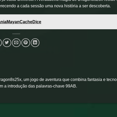
erecendo a cada sessão uma nova história a ser descoberta.
ManiaMayanCacheDice
agon8s25x, um jogo de aventura que combina fantasia e tecno
m a introdução das palavras-chave 99AB.