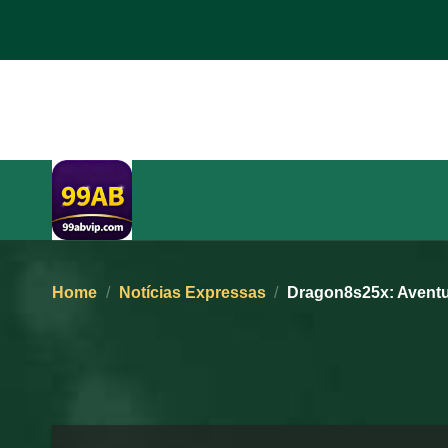
Ir
para
o
conteúdo
Home
/
Notícias Expressas
/
Dragon8s25x: Aventu