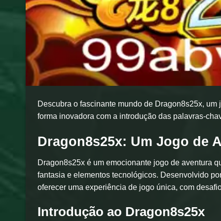
Descubra o fascinante mundo de Dragon8s25x, um jo
forma inovadora com a introdução das palavras-cha
Dragon8s25x: Um Jogo de A
Dragon8s25x é um emocionante jogo de aventura qu
fantasia e elementos tecnológicos. Desenvolvido p
oferecer uma experiência de jogo única, com desafi
Introdução ao Dragon8s25x