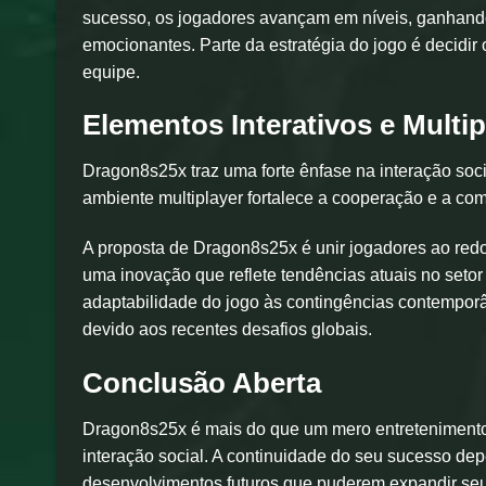
sucesso, os jogadores avançam em níveis, ganhand
emocionantes. Parte da estratégia do jogo é decidir 
equipe.
Elementos Interativos e Multip
Dragon8s25x traz uma forte ênfase na interação soc
ambiente multiplayer fortalece a cooperação e a c
A proposta de Dragon8s25x é unir jogadores ao redor
uma inovação que reflete tendências atuais no setor
adaptabilidade do jogo às contingências contemporân
devido aos recentes desafios globais.
Conclusão Aberta
Dragon8s25x é mais do que um mero entretenimento; 
interação social. A continuidade do seu sucesso d
desenvolvimentos futuros que puderem expandir seu