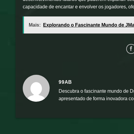
capacidade de encantar e envolver os jogadores, of
Mais:
Explorando o Fascinante Mundo de J
99AB
Descubra o fascinante mundo de Dr
apresentado de forma inovadora co