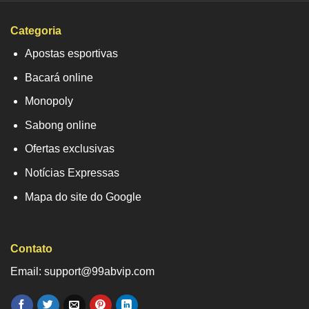
Categoria
Apostas esportivas
Bacará online
Monopoly
Sabong online
Ofertas exclusivas
Notícias Expressas
Mapa do site do Google
Contato
Email: support@99abvip.com