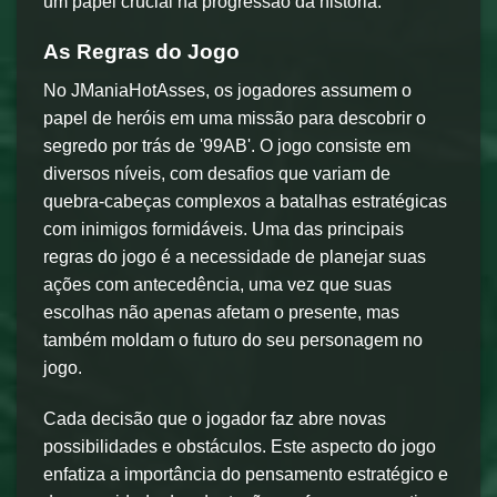
um papel crucial na progressão da história.
As Regras do Jogo
No JManiaHotAsses, os jogadores assumem o
papel de heróis em uma missão para descobrir o
segredo por trás de '99AB'. O jogo consiste em
diversos níveis, com desafios que variam de
quebra-cabeças complexos a batalhas estratégicas
com inimigos formidáveis. Uma das principais
regras do jogo é a necessidade de planejar suas
ações com antecedência, uma vez que suas
escolhas não apenas afetam o presente, mas
também moldam o futuro do seu personagem no
jogo.
Cada decisão que o jogador faz abre novas
possibilidades e obstáculos. Este aspecto do jogo
enfatiza a importância do pensamento estratégico e