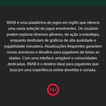
99AB é uma plataforma de jogos em inglês que oferece
uma vasta seleção de jogos envolventes. Os usuários
podem explorar diversos gêneros, de ação a estratégia,
enquanto desfrutam de gráficos de alta qualidade e
jogabilidade inovadora. Atualizações frequentes garantem
novas aventuras e desafios para jogadores de todas as
idades. Com uma interface amigável e comunidades
dedicadas, 99AB é o destino ideal para jogadores que
buscam uma experiência online divertida e variada.