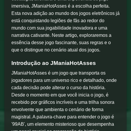
imersiva, JManiaHotAsses é a escolha perfeita.
Esta nova adição ao mundo dos jogos eletrônicos já
está conquistando legiões de fãs ao redor do
mundo com sua jogabilidade inovadora e uma
narrativa cativante. Neste artigo, exploraremos a
essência desse jogo fascinante, suas regras e o
que o distingue no cenário atual dos jogos.
Introdução ao JManiaHotAsses
JManiaHotAsses é um jogo que transporta os
jogadores para um universo rico e detalhado, onde
cada decisão pode alterar o curso da história.
Desde o momento em que você inicia o jogo, é
recebido por gráficos incríveis e uma trilha sonora
envolvente que ambienta o cenário de forma
magistral. A palavra-chave para entender o jogo é
'99AB', um elemento misterioso que desempenha