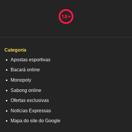
Categoria
Apostas esportivas
Bacará online
Monopoly
Sabong online
Ofertas exclusivas
Notícias Expressas
Mapa do site do Google