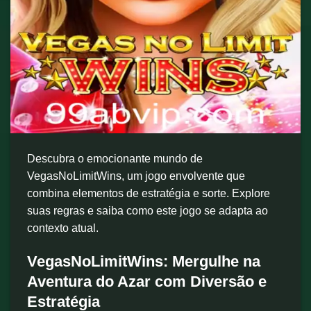
Descubra o emocionante mundo de
VegasNoLimitWins, um jogo envolvente que
combina elementos de estratégia e sorte. Explore
suas regras e saiba como este jogo se adapta ao
contexto atual.
VegasNoLimitWins: Mergulhe na
Aventura do Azar com Diversão e
Estratégia