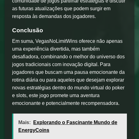
comunidade de jogos partilhar estratégias e discutir
as futuras atualizações que podem surgir em
resposta às demandas dos jogadores.
Conclusão
Em suma, VegasNoLimitWins oferece não apenas
uma experiência divertida, mas também
desafiadora, combinando o melhor do universo dos
jogos tradicionais com inovação digital. Para
jogadores que buscam uma pausa emocionante da
rotina diária ou para aqueles que desejam explorar
novas estratégias dentro do mundo virtual do poker
e slots, este jogo promete uma aventura
emocionante e potencialmente recompensadora.
Mais:
Explorando o Fascinante Mundo de
EnergyCoins