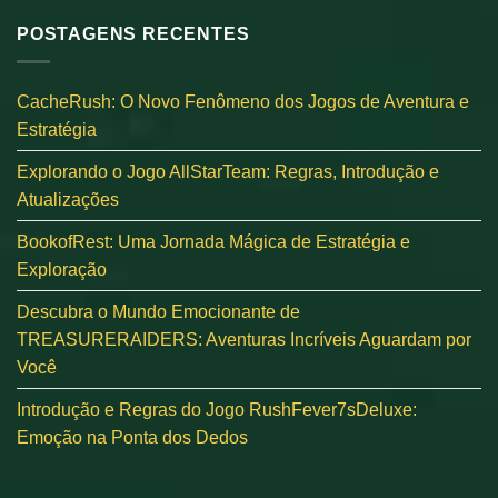
POSTAGENS RECENTES
CacheRush: O Novo Fenômeno dos Jogos de Aventura e
Estratégia
Explorando o Jogo AllStarTeam: Regras, Introdução e
Atualizações
BookofRest: Uma Jornada Mágica de Estratégia e
Exploração
Descubra o Mundo Emocionante de
TREASURERAIDERS: Aventuras Incríveis Aguardam por
Você
Introdução e Regras do Jogo RushFever7sDeluxe:
Emoção na Ponta dos Dedos