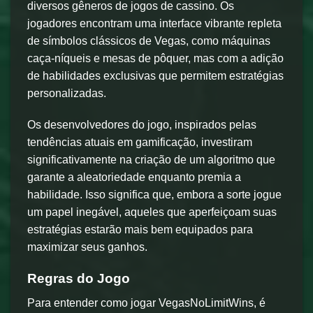
diversos gêneros de jogos de cassino. Os
jogadores encontram uma interface vibrante repleta
de símbolos clássicos de Vegas, como máquinas
caça-níqueis e mesas de pôquer, mas com a adição
de habilidades exclusivas que permitem estratégias
personalizadas.
Os desenvolvedores do jogo, inspirados pelas
tendências atuais em gamificação, investiram
significativamente na criação de um algoritmo que
garante a aleatoriedade enquanto premia a
habilidade. Isso significa que, embora a sorte jogue
um papel inegável, aqueles que aperfeiçoam suas
estratégias estarão mais bem equipados para
maximizar seus ganhos.
Regras do Jogo
Para entender como jogar VegasNoLimitWins, é